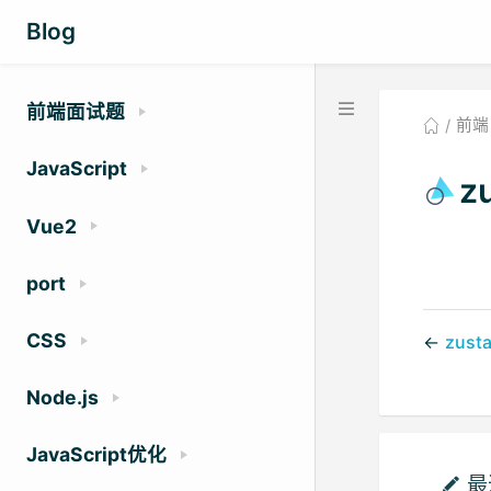
Blog
前端面试题
前端
JavaScript
z
Vue2
port
CSS
←
zus
Node.js
JavaScript优化
最