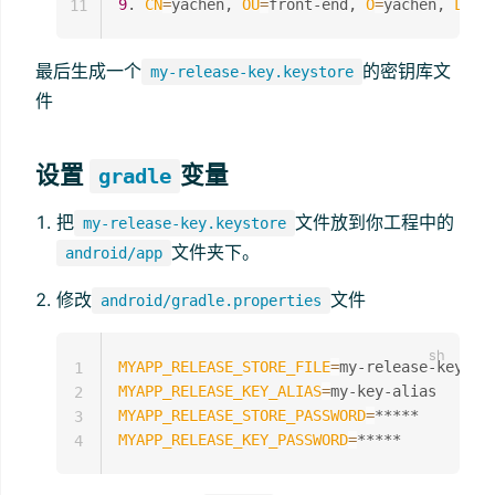
9
. 
CN
=
yachen, 
OU
=
front-end, 
O
=
yachen, 
L
=
ta
11
最后生成一个
的密钥库文
my-release-key.keystore
件
设置
变量
gradle
把
文件放到你工程中的
my-release-key.keystore
文件夹下。
android/app
修改
文件
android/gradle.properties
MYAPP_RELEASE_STORE_FILE
=
1
MYAPP_RELEASE_KEY_ALIAS
=
2
MYAPP_RELEASE_STORE_PASSWORD
=
3
MYAPP_RELEASE_KEY_PASSWORD
=
4