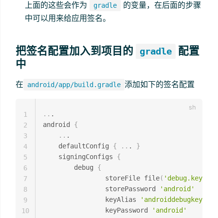
上面的这些会作为
的变量，在后面的步骤
gradle
中可以用来给应用签名。
把签名配置加入到项目的
配置
gradle
中
在
添加如下的签名配置
android/app/build.gradle
..
.

1
android 
{
2
..
.

3
    defaultConfig 
{
..
. 
}
4
    signingConfigs 
{
5
		debug 
{
6
                storeFile file
(
'debug.keystor
7
                storePassword 
'android'
8
                keyAlias 
'androiddebugkey'
9
                keyPassword 
'android'
10