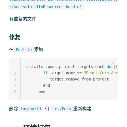
s/AccessibilityResources.bundle'
有重复的文件
修复
在
添加
Podfile
installer
.
pods_project
.
targets
.
each 
do
|
targe
1
if
 target
.
name 
==
"React-Core-Accessi
2
           target
.
remove_from_project

3
        end

4
5
删除
和
重新构建
ios/build
ios/Pods