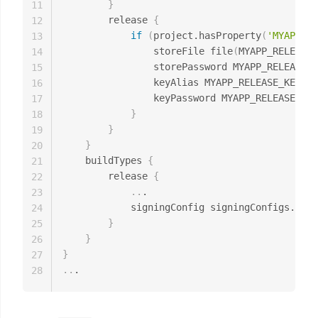
}
11
        release 
{
12
if
(
project.hasProperty
(
'MYAPP_RE
13
                storeFile file
(
MYAPP_RELEASE_
14
                storePassword MYAPP_RELEASE_S
15
                keyAlias MYAPP_RELEASE_KEY_AL
16
                keyPassword MYAPP_RELEASE_KEY
17
}
18
}
19
}
20
    buildTypes 
{
21
        release 
{
22
..
.

23
            signingConfig signingConfigs.rele
24
}
25
}
26
}
27
..
28