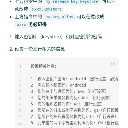
上方指令中的
可以任
my-release-key.keystore
意改成
xxxx.keystore
上方指令中的
可以任意改成
my-key-alias
务必记得
xxxx
输入密钥库（keystore）和对应密钥的密码
设置一些发行相关的信息
设置相关信息：

1
2
1
3
2
4
3
5
4
6
5
7
6
8
7
9
8
10