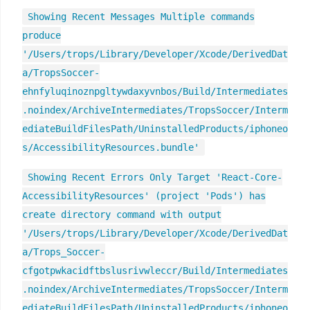
Showing Recent Messages Multiple commands
produce
'/Users/trops/Library/Developer/Xcode/DerivedDat
a/TropsSoccer-
ehnfyluqinoznpgltywdaxyvnbos/Build/Intermediates
.noindex/ArchiveIntermediates/TropsSoccer/Interm
ediateBuildFilesPath/UninstalledProducts/iphoneo
s/AccessibilityResources.bundle'
Showing Recent Errors Only Target 'React-Core-
AccessibilityResources' (project 'Pods') has
create directory command with output
'/Users/trops/Library/Developer/Xcode/DerivedDat
a/Trops_Soccer-
cfgotpwkacidftbslusrivwleccr/Build/Intermediates
.noindex/ArchiveIntermediates/TropsSoccer/Interm
ediateBuildFilesPath/UninstalledProducts/iphoneo