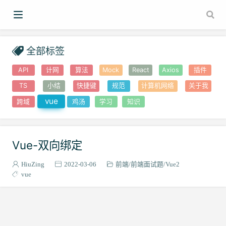
全部标签
API
计网
算法
Mock
React
Axios
插件
TS
小结
快捷键
规范
计算机网络
关于我
vue
跨域
鸡汤
学习
知识
Vue-双向绑定
HiuZing
2022-03-06
前端
前端面试题
Vue2
vue