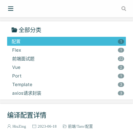
小程序
2
踩坑
4
Taro
4
全部分类
flex
1
配置
1
Flex
1
前端面试题
22
Vue
2
Port
1
Template
3
axios请求封装
3
TypeScript
13
Mock
2
编译配置详情
Scss
2
HiuZing
2023-06-18
前端
Taro
配置
SVG
1