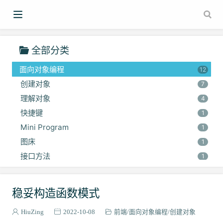
Plugin
1
Collect
1
Ant Design of Vue
1
全部分类
DOM事件流
2
面向对象编程
12
创建对象
7
理解对象
4
快捷键
1
Mini Program
1
图床
1
接口方法
1
传输层
4
关于我
1
稳妥构造函数模式
随笔
2
HiuZing
2022-10-08
前端
面向对象编程
创建对象